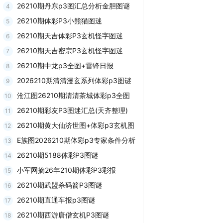
26210期丹东p3图汇总分析金胆图谜
4
26210期体彩P3小熊猫图迷
5
26210期天吉体彩P3玄机怪字图迷
6
26210期天吉密宗P3玄机怪字图迷
7
26210期中龙p3全图+雷锋日报
8
2026210期清清漫玄系列体彩p3图谜
9
沧江图26210期清清茶城体彩p3全图
10
26210期彩友P3图迷汇总(天齐整理)
11
26210期黄大仙济世图+体彩p3玄机图
12
E族图2026210期体彩p3专家条件分析
13
26210期5188体彩P3图谜
14
小军网摘26年210期体彩P3彩报
15
26210期武盟杀码箭P3图谜
16
26210期直通车报p3图谜
17
26210期西游唐僧玄机P3图谜
18