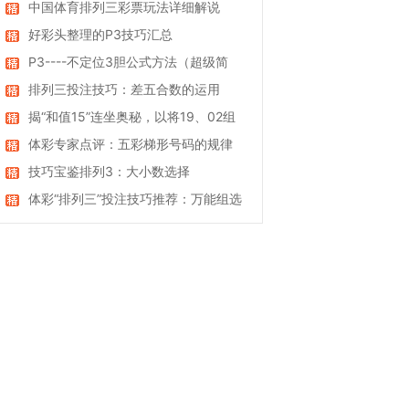
中国体育排列三彩票玩法详细解说
好彩头整理的P3技巧汇总
P3----不定位3胆公式方法（超级简
单、
排列三投注技巧：差五合数的运用
揭“和值15”连坐奥秘，以将19、02组
合进
体彩专家点评：五彩梯形号码的规律
及
技巧宝鉴排列3：大小数选择
体彩“排列三”投注技巧推荐：万能组选