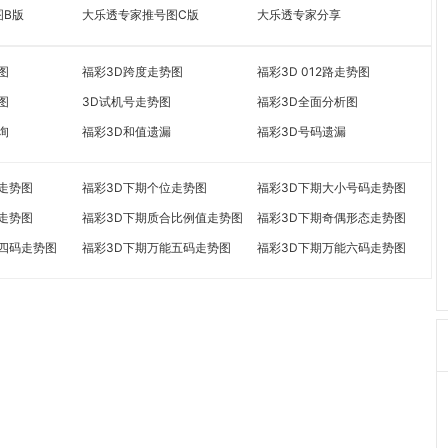
图B版
大乐透专家推号图C版
大乐透专家分享
图
福彩3D跨度走势图
福彩3D 012路走势图
图
3D试机号走势图
福彩3D全面分析图
询
福彩3D和值遗漏
福彩3D号码遗漏
走势图
福彩3D下期个位走势图
福彩3D下期大小号码走势图
走势图
福彩3D下期质合比例值走势图
福彩3D下期奇偶形态走势图
四码走势图
福彩3D下期万能五码走势图
福彩3D下期万能六码走势图