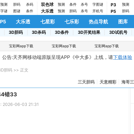
双色球
预测
胆码
杀码
预测
条件
杀号
字图谜
P3
预测
大乐透
字谜
图谜
条件
预测
胆码
杀号
开机号
P5
胆码
P5
大乐透
七星彩
七乐彩
热点导航
图库
3D胆码
3D杀码
3D条件
3D开奖结果
3D试机号
宝彩网app下载
宝彩网app下载
宝彩网app下载
公告:天齐网移动端原版呈现APP《中大多》上线，请
下载体验
3D胆码
>> 正文
三天胆码
天意精彩
海哥三
44错33
:
2026-06-03 21:31