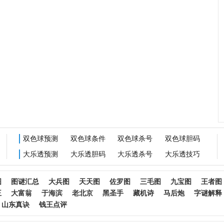
双色球预测
双色球条件
双色球杀号
双色球胆码
大乐透预测
大乐透胆码
大乐透杀号
大乐透技巧
图
图谜汇总
大兵图
天天图
佐罗图
三毛图
九宝图
王者图
王
大富翁
于海滨
老北京
黑圣手
藏机诗
马后炮
字谜解释
山东真诀
钱王点评