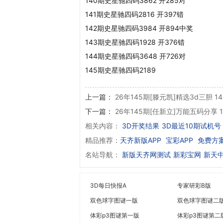
140期史星驰四码3862 开285对
141期史星驰四码2816 开397错
142期史星驰四码3984 开894中奖
143期史星驰四码1928 开376错
144期史星驰四码3648 开726对
145期史星驰四码2189
上一篇：
26年145期[滕元凯]精选3d三胆 14
下一篇：
26年145期[任新立]万能五码分享 1
相关内容：
3D开奖结果
3D最近10期试机号
精品推荐：
天齐新版APP
宝彩APP
免费方
名站导航：
新版天齐网测试
新彩宝网
新天
3D每日快报A
专家研彩B版
双色球字图谜一版
双色球字图谜二
体彩p3图谜第一版
体彩p3图谜第二