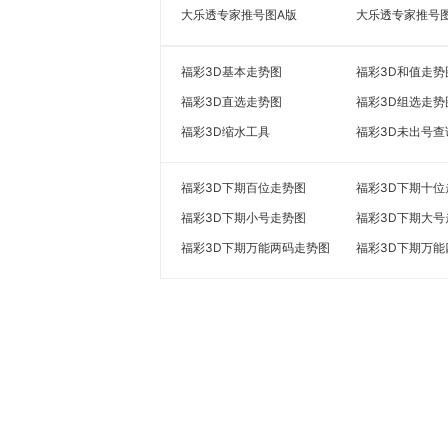
大乐透专家推号图A版
大乐透专家推号
福彩3D基本走势图
福彩3D和值走势
福彩3D直选走势图
福彩3D组选走势
福彩3D缩水工具
福彩3D未出号查
福彩3D下期百位走势图
福彩3D下期十位
福彩3D下期小号走势图
福彩3D下期大号
福彩3D下期万能两码走势图
福彩3D下期万能