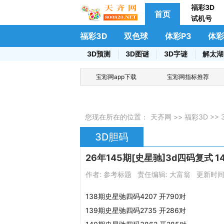
福彩3D
首页
试机号
福彩3D
双色球
体彩P3
体彩
3D预测
3D图谜
3D字谜
解太湖
宝彩网app下载
宝彩网指标推荐
您现在所在的位置：
天齐网
>>
福彩3D
>>
3D胆码
26年145期[史星驰]3d四码复式 1
作者:
参考标题
责任编辑:
大富翁
更新时间
138期史星驰四码4207 开790对
139期史星驰四码2735 开286对