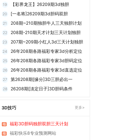
【彩界龙王】26209期3d独胆
19
[一名将]26209期3d胆码双胆
20
208期~210期独胆牛人三天独胆计划
21
208期-210期天才计划三天计划独胆
22
207期~209期小红人3d三天计划独胆
23
26年208期各路福彩专家3d分析定位
24
26年208期各路福彩专家3d胆码定位
25
26年208期各路福彩专家3d直选定位
26
第26208期[缘分]3D三胆必出一
27
26208期[淡定日子]3D胆码条件
28
3D技巧
更多>
福彩3D胆码独胆双胆三天计划
福彩快乐8专业预测网站