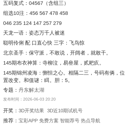
五码复式：04567（含组三）
组选10注：456 567 478 458
046 235 124 147 257 279
天龙一语：姿态万千人被迷
聪明伶俐 配 口直心快 三字：飞鸟惊
北京圣手：保守派，不敢说，开阔者，就敢干。
145期布衣神算：寺柳泣，易叄屋，贰耙疚。
145期锦州凌海：恻怛之心。相隔二三，号码有俩，位
置改变。和值谜：眲。胆：5。
专题：
丹东解太湖
发布时间：2026-06-03 20:20
开奖：
3D开奖结果
3D近10期试机号
推荐：
宝彩APP
免费方案
智能荐号
热点导航