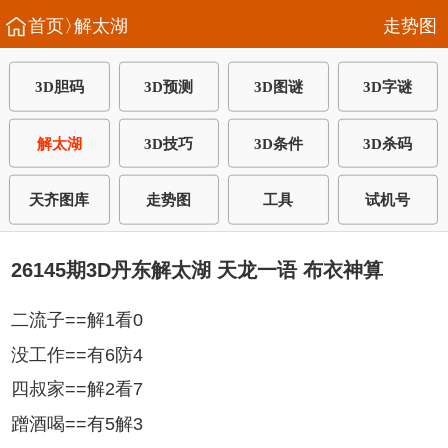
首页〉
解太湖
走势图
3D胆码
3D预测
3D图谜
3D字谜
解太湖
3D技巧
3D条件
3D杀码
天齐图库
走势图
工具
试机号
26145期3D丹东解太湖 天龙一语 布衣神算
二流子==解1看0
没工作==有6防4
四叔家==解2看7
蹭酒喝==有5解3