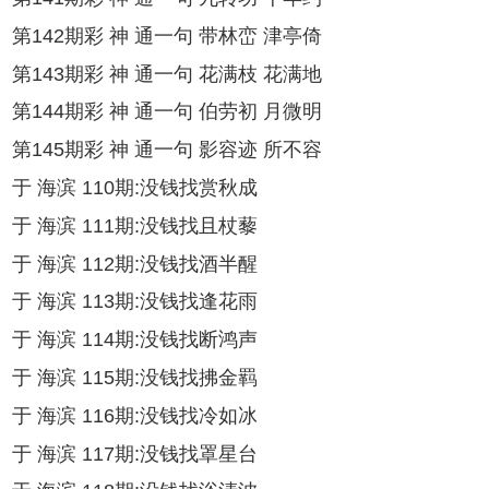
第142期彩 神 通一句 带林峦 津亭倚
第143期彩 神 通一句 花满枝 花满地
第144期彩 神 通一句 伯劳初 月微明
第145期彩 神 通一句 影容迹 所不容
于 海滨 110期:没钱找赏秋成
于 海滨 111期:没钱找且杖藜
于 海滨 112期:没钱找酒半醒
于 海滨 113期:没钱找逢花雨
于 海滨 114期:没钱找断鸿声
于 海滨 115期:没钱找拂金羁
于 海滨 116期:没钱找冷如冰
于 海滨 117期:没钱找罩星台