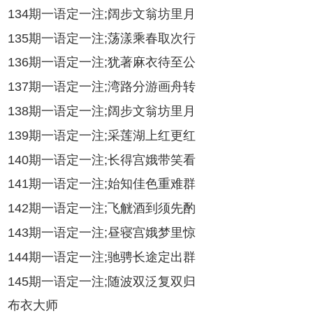
134期一语定一注;阔步文翁坊里月
135期一语定一注;荡漾乘春取次行
136期一语定一注;犹著麻衣待至公
137期一语定一注;湾路分游画舟转
138期一语定一注;阔步文翁坊里月
139期一语定一注;采莲湖上红更红
140期一语定一注;长得宫娥带笑看
141期一语定一注;始知佳色重难群
142期一语定一注;飞觥酒到须先酌
143期一语定一注;昼寝宫娥梦里惊
144期一语定一注;驰骋长途定出群
145期一语定一注;随波双泛复双归
布衣大师