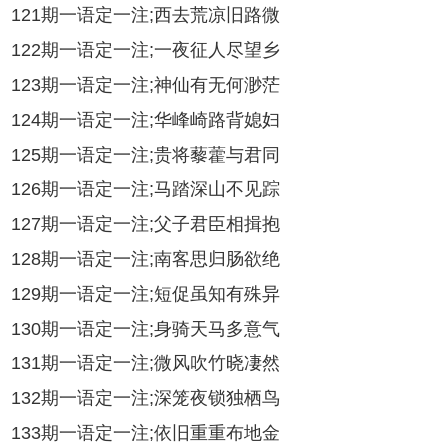
121期一语定一注;西去荒凉旧路微
122期一语定一注;一夜征人尽望乡
123期一语定一注;神仙有无何渺茫
124期一语定一注;华峰崎路背媳妇
125期一语定一注;贵将藜藿与君同
126期一语定一注;马踏深山不见踪
127期一语定一注;父子君臣相揖抱
128期一语定一注;南客思归肠欲绝
129期一语定一注;短促虽知有殊异
130期一语定一注;身骑天马多意气
131期一语定一注;微风吹竹晓凄然
132期一语定一注;深笼夜锁独栖鸟
133期一语定一注;依旧重重布地金