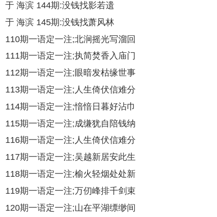
于 海滨 144期:没钱找影若遗
于 海滨 145期:没钱找萧风林
110期一语定一注;北涧摇光写溜回
111期一语定一注;执简焚香入庙门
112期一语定一注;眼暗发枯缘世事
113期一语定一注;人生倚伏信难分
114期一语定一注;愔愔日暮好沾巾
115期一语定一注;成缣犹自陪钱纳
116期一语定一注;人生倚伏信难分
117期一语定一注;吴越新居安此生
118期一语定一注;榆火轻烟处处新
119期一语定一注;万仞峰排千剑束
120期一语定一注;山在平湖缥缈间