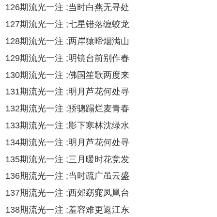
126期流光一注 ;当时白燕无寻处
127期流光一注 ;七星错落缠蛟龙
128期流光一注 ;两岸猿啼烟满山
129期流光一注 ;明镜台前别作春
130期流光一注 ;佛国笙歌两度来
131期流光一注 ;明月芦花何处寻
132期流光一注 ;骄骢蹋烂麦青春
133期流光一注 ;影下寒林沈绿水
134期流光一注 ;明月芦花何处寻
135期流光一注 ;三月暖时花竞发
136期流光一注 ;当时疏广虽云盛
137期流光一注 ;西郊窈窕凤凰台
138期流光一注 ;羞容难更返江东