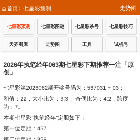
走势图
首页〉
七星彩预测
七星彩预测
七星彩图谜
七星彩杀号
七星彩技巧
天齐图库
走势图
工具
试机号
2026年执笔经年063期七星彩下期推荐一注「原
创」
七星彩第2026062期开奖号码为：567031 + 03；
和值：22，大小比为：3:3， 奇偶比为：4:2，跨度
为：7。
本期七星彩“执笔经年”定胆如下：
第一位定胆：457
第二位定胆：359