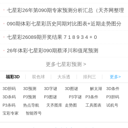
七星彩26年第090期专家预测分析汇总（天齐网整理
发布）
090期体彩七星彩历史同期对比图表+近期走势图分
析
七星彩26089期开奖结果 7 1 8 9 3 4 + 0
26年体彩七星彩090期蔡泽川和值尾预测
更多七星彩预测 >
福彩3D
双色球
大乐透
排列三
更多>
3D胆码
3D预测
3D字谜
3D图谜
解太湖
3D条件
3D杀码
P3预测
P3图谜
P3字谜
P3条件
P3胆码
P3杀码
热点导航
天齐图库
走势图
工具图表
试机号
宝彩专家
智能荐号