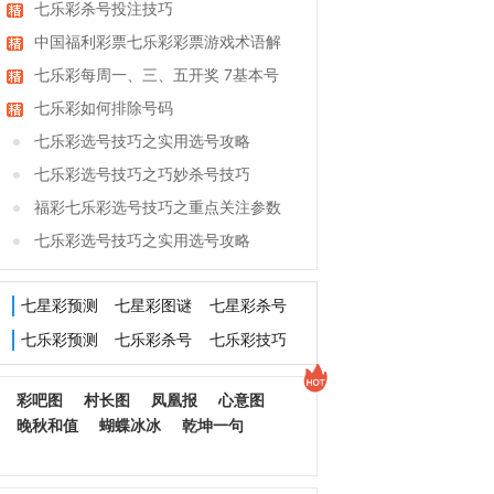
七乐彩杀号投注技巧
中国福利彩票七乐彩彩票游戏术语解
说
七乐彩每周一、三、五开奖 7基本号
+1特
七乐彩如何排除号码
七乐彩选号技巧之实用选号攻略
七乐彩选号技巧之巧妙杀号技巧
福彩七乐彩选号技巧之重点关注参数
七乐彩选号技巧之实用选号攻略
七星彩预测
七星彩图谜
七星彩杀号
七乐彩预测
七乐彩杀号
七乐彩技巧
彩吧图
村长图
凤凰报
心意图
晚秋和值
蝴蝶冰冰
乾坤一句