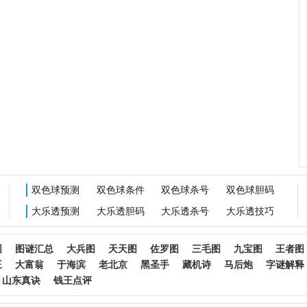
双色球预测
双色球条件
双色球杀号
双色球胆码
大乐透预测
大乐透胆码
大乐透杀号
大乐透技巧
图
图谜汇总
大兵图
天天图
佐罗图
三毛图
九宝图
王者图
王
大富翁
于海滨
老北京
黑圣手
藏机诗
马后炮
字谜解释
山东真诀
钱王点评