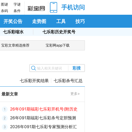
图谜
字谜
手机访问
杀码
条件
开奖公告
走势图
工具
技巧
七乐彩缩水
七乐彩历史开奖号
宝彩文章精选推荐
宝彩网app下载
手机浏览器扫码访问
彩搜
七乐彩开奖结果
七乐彩杀号汇总
最新文章
更多>
手机浏览器扫码下载
APP
26年091期福彩七乐彩开机号(附历史
1
26年091期福彩七乐彩杀号定胆预测
2
2026年091期七乐彩专家预测分析汇
3